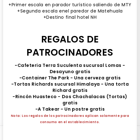
+Primer escala en parador turístico saliendo de MTY
+Segunda escala enel paredor de Matehuala
+Destino final hotel NH
REGALOS DE
19 AGO
PATROCINADORES
Viaje desde SLP al show de Rosalia en
-Cafeteria Terra Suculenta sucursal Lomas -
Desayuno gratis
MTY
-Container The Park - Una cerveza gratis
Hotel NH
-Tortas Richards sucursal Himalaya - Una torta
Hotel NH San Luis Potosí, Avenida Venustiano Carranza,
Richard gratis
De Tequisquiapan, San Luis Potosí, S.L.P., México
-Rincón Huasteco - Dos Chachalacas (Tortas)
gratis
Miércoles 19 Agosto, 07:30 hrs. (México)
-A Takear - Un postre gratis
Compartir
Nota: Los regalos de los patrocinadores aplican solamente para
consumo en el establecimiento.