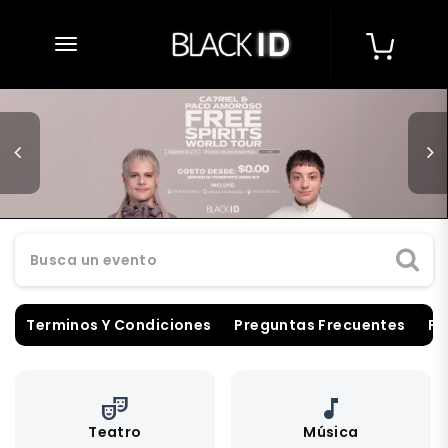
desplegar navegación
Busca un evento
Terminos Y Condiciones
Preguntas Frecuentes
Pu
theater_comedy
music_note
Teatro
Música