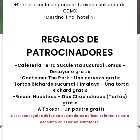
+Primer escala en parador turístico saliendo de
CDMX
+Destino final hotel NH
REGALOS DE
19 FEB al 22 FEB
PATROCINADORES
Viaje desde SLP al festival EDC en
-Cafeteria Terra Suculenta sucursal Lomas -
Desayuno gratis
CDMX
-Container The Park - Una cerveza gratis
Hotel NH
-Tortas Richards sucursal Himalaya - Una torta
Hotel NH San Luis Potosí, Avenida Venustiano Carranza,
Richard gratis
De Tequisquiapan, San Luis Potosí, S.L.P., México
-Rincón Huasteco - Dos Chachalacas (Tortas)
gratis
Viernes 19 al Lunes 22 de Febrero 2027, 01:00 hrs. (México)
-A Takear - Un postre gratis
Compartir
Nota: Los regalos de los patrocinadores aplican solamente para
consumo en el establecimiento.