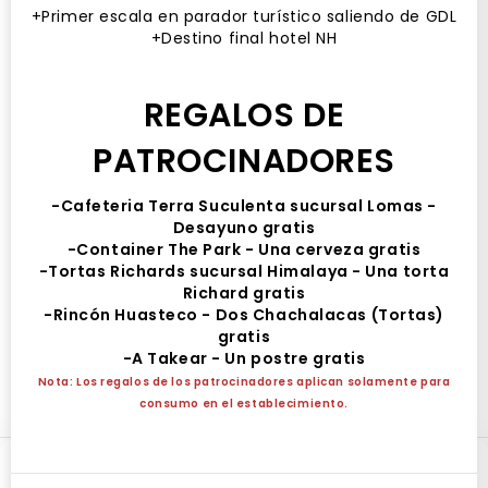
+Primer escala en parador turístico saliendo de GDL
+Destino final hotel NH
REGALOS DE
15 AUG
PATROCINADORES
-Cafeteria Terra Suculenta sucursal Lomas -
Viaje desde SLP al show de Rosalia en
Desayuno gratis
-Container The Park - Una cerveza gratis
GDL
-Tortas Richards sucursal Himalaya - Una torta
Hotel NH
Richard gratis
Hotel NH San Luis Potosí, Avenida Venustiano Carranza,
-Rincón Huasteco - Dos Chachalacas (Tortas)
De Tequisquiapan, San Luis Potosí, S.L.P., México
gratis
-A Takear - Un postre gratis
Saturday 15 to Monday 17 of August 2026, 07:30 hrs. (Mexico)
Nota: Los regalos de los patrocinadores aplican solamente para
Liquid Error: Locale 'en.json' Not Found
consumo en el establecimiento.