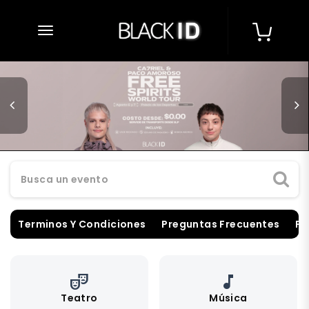
desplegar navegación
Busca un evento
Terminos Y Condiciones
Preguntas Frecuentes
Pu
theater_comedy
music_note
Teatro
Música