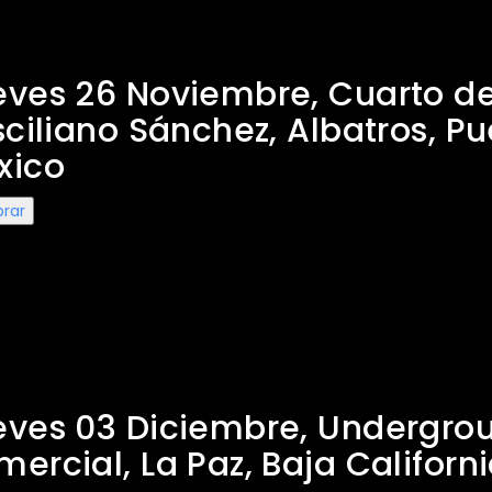
Claxons en Puerto Vallarta
eves 26 Noviembre, Cuarto de
sciliano Sánchez, Albatros, Pue
xico
rar
Claxons en La Paz
eves 03 Diciembre, Undergrou
ercial, La Paz, Baja Californ