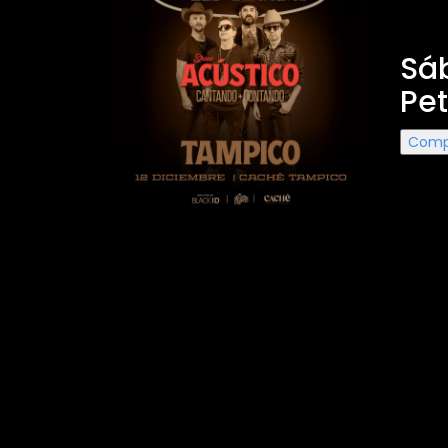
Los 
Sá
Pet
Comp