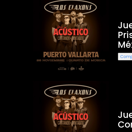
Los 
Ju
Pri
Mé
Comp
Los 
Ju
Com