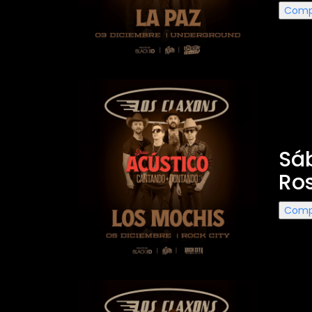
Comp
Los 
Sáb
Ros
Comp