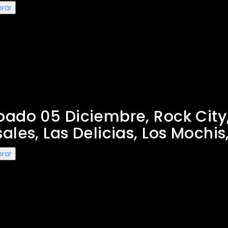
rar
Claxons en Los Mochis
ado 05 Diciembre, Rock City
ales, Las Delicias, Los Mochis
rar